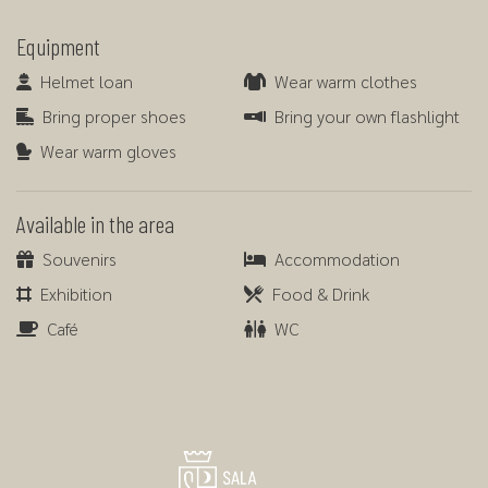
Equipment
Helmet loan
Wear warm clothes
Helmet loan
Wear warm clothes
Bring proper shoes
Bring your own flashlight
Bring proper shoes
Bring your own flashlight
Wear warm gloves
Wear warm gloves
Available in the area
Souvenirs
Accommodation
Souvenirs
Accommodation
Exhibition
Food & Drink
Exhibition
Food & Drink
Café
WC
Café
WC