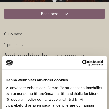
Book here
Go back
Experience
And suddenly I became a
miner! - How hard can it be?
(guided tour in english)
Denna webbplats använder cookies
Vi använder enhetsidentifierare för att anpassa innehållet
Join us on a guided journey through
och annonserna till användarna, tillhandahålla funktioner
för sociala medier och analysera vår trafik. Vi
time where we spend 90 minutes going
vidarebefordrar även sådana identifierare och annan