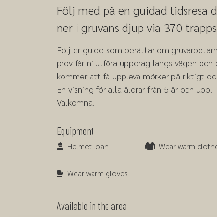
Följ med på en guidad tidsresa 
ner i gruvans djup via 370 trapps
Följ er guide som berättar om gruvarbetarna
prov får ni utföra uppdrag längs vägen och p
kommer att få uppleva mörker på riktigt och
En visning för alla åldrar från 5 år och upp!
Välkomna!
Equipment
Helmet loan
Wear warm clothes
Helmet loan
Wear warm cloth
Wear warm gloves
Wear warm gloves
Available in the area