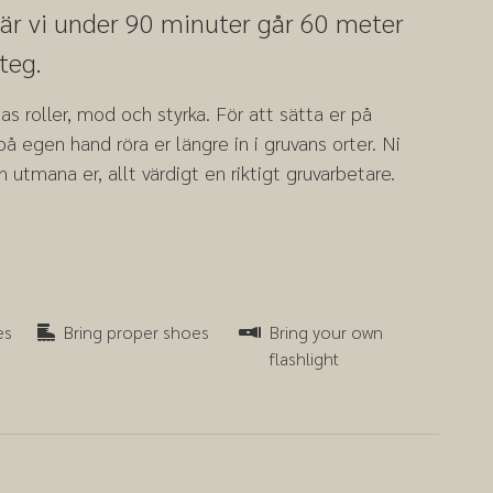
där vi under 90 minuter går 60 meter
teg.
s roller, mod och styrka. För att sätta er på
å egen hand röra er längre in i gruvans orter. Ni
 utmana er, allt värdigt en riktigt gruvarbetare.
Bring proper shoes
Bring your own flashlight
es
Bring proper shoes
Bring your own
flashlight