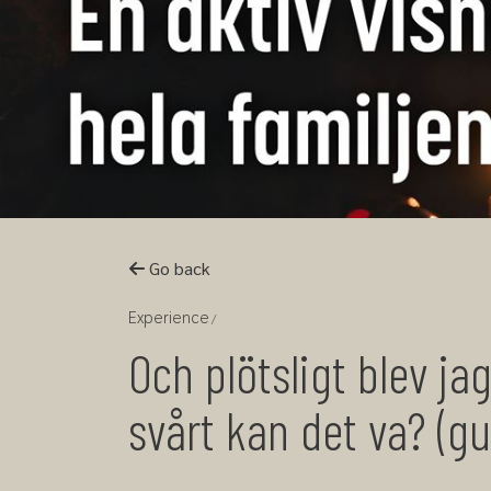
Go back
Experience
Och plötsligt blev ja
svårt kan det va? (g