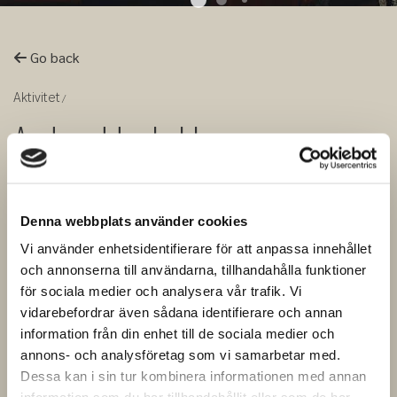
Go back
Aktivitet
And suddenly I became a
miner! - How hard can it be?
(guided tour in english)
Denna webbplats använder cookies
Vi använder enhetsidentifierare för att anpassa innehållet
och annonserna till användarna, tillhandahålla funktioner
Quite difficult actually. Join us on a
för sociala medier och analysera vår trafik. Vi
guided journey through time where we
vidarebefordrar även sådana identifierare och annan
information från din enhet till de sociala medier och
spend 90 minutes going 60 meters down
annons- och analysföretag som vi samarbetar med.
into the depths of the mine via 370
Dessa kan i sin tur kombinera informationen med annan