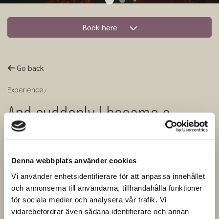
Book here
Go back
Experience
And suddenly I became a
miner! - How hard can it be?
(guided tour in english)
Denna webbplats använder cookies
Vi använder enhetsidentifierare för att anpassa innehållet
Join us on a guided journey through
och annonserna till användarna, tillhandahålla funktioner
för sociala medier och analysera vår trafik. Vi
time where we spend 90 minutes going
vidarebefordrar även sådana identifierare och annan