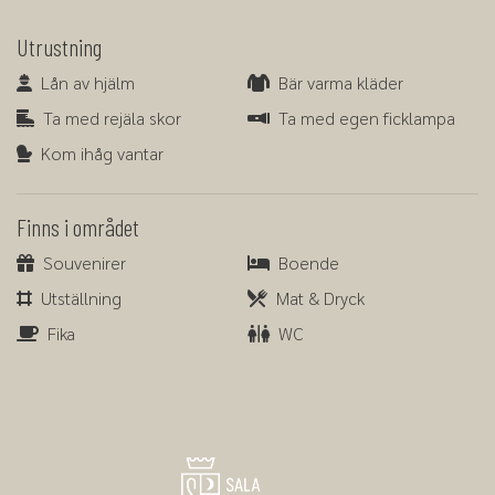
Utrustning
Lån av hjälm
Bär varma kläder
Lån av hjälm
Bär varma kläder
Ta med rejäla skor
Ta med egen ficklampa
Ta med rejäla skor
Ta med egen ficklampa
Kom ihåg vantar
Kom ihåg vantar
Finns i området
Souvenirer
Boende
Souvenirer
Boende
Utställning
Mat & Dryck
Utställning
Mat & Dryck
Fika
WC
Fika
WC