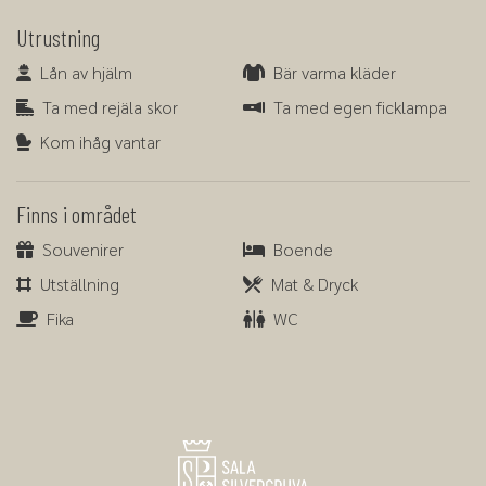
Utrustning
Lån av hjälm
Bär varma kläder
Lån av hjälm
Bär varma kläder
Ta med rejäla skor
Ta med egen ficklampa
Ta med rejäla skor
Ta med egen ficklampa
Kom ihåg vantar
Kom ihåg vantar
Finns i området
Souvenirer
Boende
Souvenirer
Boende
Utställning
Mat & Dryck
Utställning
Mat & Dryck
Fika
WC
Fika
WC