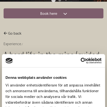
Book here
Go back
Experience
A hard life in the mine (guided
tour in english)
Denna webbplats använder cookies
With a guide by your side, you take the
Vi använder enhetsidentifierare för att anpassa innehållet
stairs down into the mine and into
och annonserna till användarna, tillhandahålla funktioner
för sociala medier och analysera vår trafik. Vi
history. Here you get to experience how
vidarebefordrar även sådana identifierare och annan