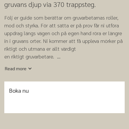
gruvans djup via 370 trappsteg.
Följ er guide som berättar om gruvarbetarnas roller,
mod och styrka. För att sätta er på prov får ni utföra
uppdrag längs vägen och på egen hand röra er längre
in i gruvans orter. Ni kommer att få uppleva mörker på
riktigt och utmana er allt värdigt
en riktigt gruvarbetare.
En visning för alla åldrar från 5 år och upp!
Read more
Boka nu