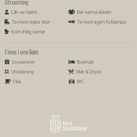
Utrustning
Lån av hjälm
Bär varma kläder
Lån av hjälm
Bär varma kläder
Ta med rejäla skor
Ta med egen ficklampa
Ta med rejäla skor
Ta med egen ficklampa
Kom ihåg vantar
Kom ihåg vantar
Finns i området
Souvenirer
Boende
Souvenirer
Boende
Utställning
Mat & Dryck
Utställning
Mat & Dryck
Fika
WC
Fika
WC